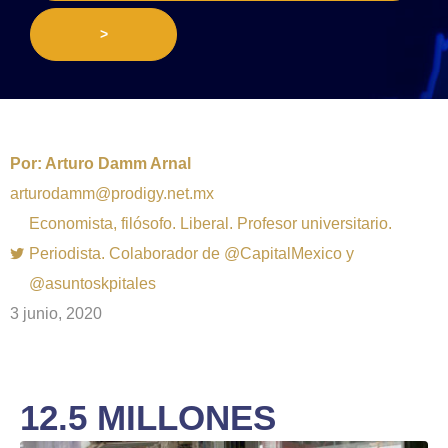
>
Por:
Arturo Damm Arnal
arturodamm@prodigy.net.mx
Economista, filósofo. Liberal. Profesor universitario.
Periodista. Colaborador de @CapitalMexico y
@asuntoskpitales
3 junio, 2020
12.5 MILLONES