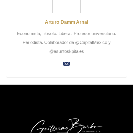
Arturo Damm Arnal
Economista, filósofo. Liberal. Profesor universitario.
Periodista. Colaborador de @CapitalMexico y
@asuntoskpitales