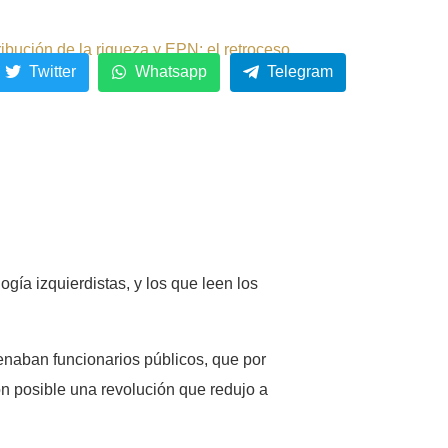
ribución de la riqueza y EPN: el retroceso.
Twitter
Whatsapp
Telegram
gía izquierdistas, y los que leen los
rdenaban funcionarios públicos, que por
n posible una revolución que redujo a