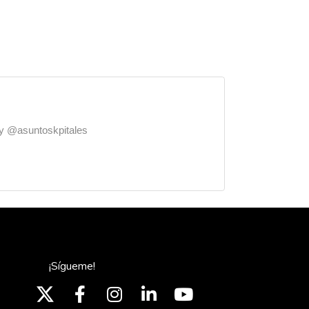
o y @asuntoskpitales
¡Sígueme!