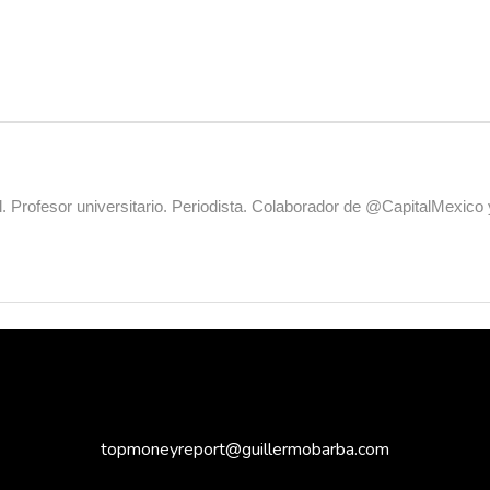
al. Profesor universitario. Periodista. Colaborador de @CapitalMexic
topmoneyreport@guillermobarba.com