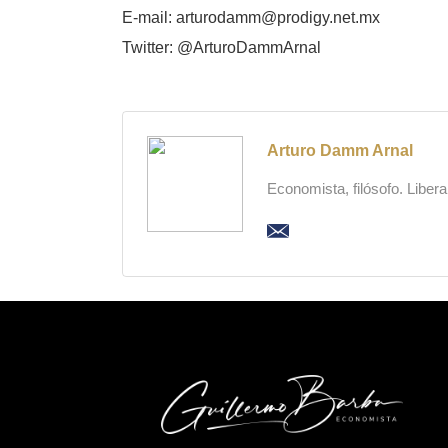
E-mail: arturodamm@prodigy.net.mx
Twitter: @ArturoDammArnal
Arturo Damm Arnal
Economista, filósofo. Liber