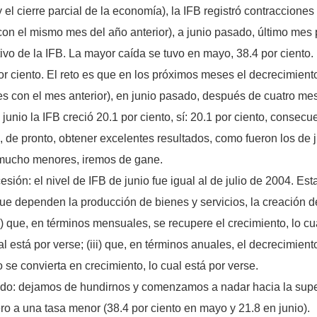
 el cierre parcial de la economía), la IFB registró contracciones
n el mismo mes del año anterior), a junio pasado, último mes
o de la IFB. La mayor caída se tuvo en mayo, 38.4 por ciento. 
or ciento. El reto es que en los próximos meses el decrecimien
con el mes anterior), en junio pasado, después de cuatro mese
n junio la IFB creció 20.1 por ciento, sí: 20.1 por ciento, conse
l, de pronto, obtener excelentes resultados, como fueron los de
 mucho menores, iremos de gane.
sión: el nivel de IFB de junio fue igual al de julio de 2004. Est
 que dependen la producción de bienes y servicios, la creación 
) que, en términos mensuales, se recupere el crecimiento, lo cual
 está por verse; (iii) que, en términos anuales, el decrecimient
 se convierta en crecimiento, lo cual está por verse.
do: dejamos de hundirnos y comenzamos a nadar hacia la superfi
 a una tasa menor (38.4 por ciento en mayo y 21.8 en junio).