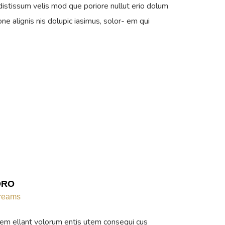
distissum velis mod que poriore nullut erio dolum
one alignis nis dolupic iasimus, solor- em qui
ORO
reams
em ellant volorum entis utem consequi cus