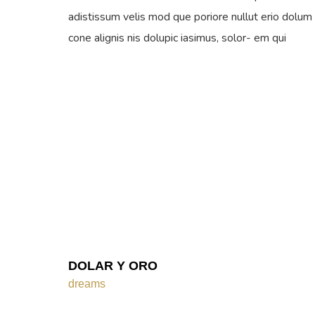
adistissum velis mod que poriore nullut erio dolum
cone alignis nis dolupic iasimus, solor- em qui
DOLAR Y ORO
dreams