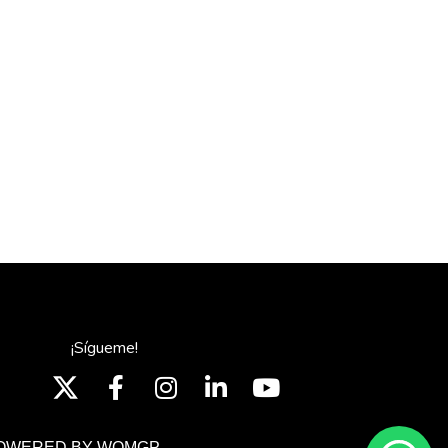
¡Sígueme!
OWERED BY WOMGP