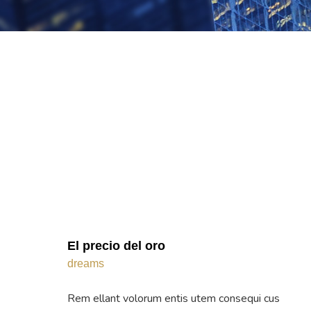
El precio del oro
dreams
Rem ellant volorum entis utem consequi cus