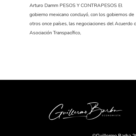
Arturo Damm PESOS Y CONTRAPESOS El
gobierno mexicano concluyó, con los gobiernos de
otros once países, las negociaciones del Acuerdo 
Asociación Transpacífico,
©Guillermo Barba 2