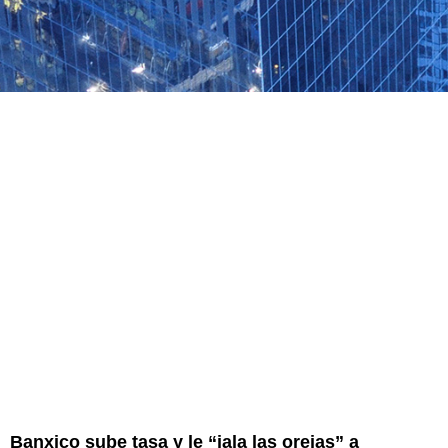
Banxico sube tasa y le “jala las orejas” a