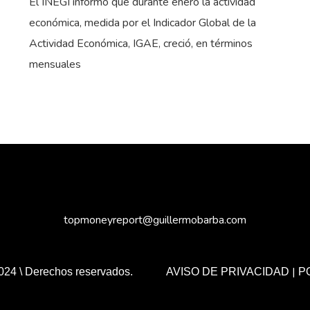
El INEGI informó que durante enero la actividad
económica, medida por el Indicador Global de la
Actividad Económica, IGAE, creció, en términos
mensuales
topmoneyreport@guillermobarba.com
|
024 \ Derechos reservados.
AVISO DE PRIVACIDAD
P