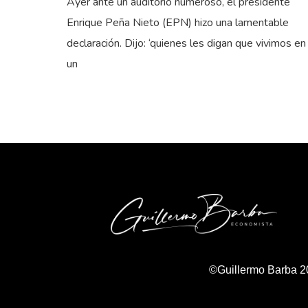
Ayer ante un auditorio numeroso, el presidente
Enrique Peña Nieto (EPN) hizo una lamentable
declaración. Dijo: ‘quienes les digan que vivimos en
un
©Guillermo Barba 2