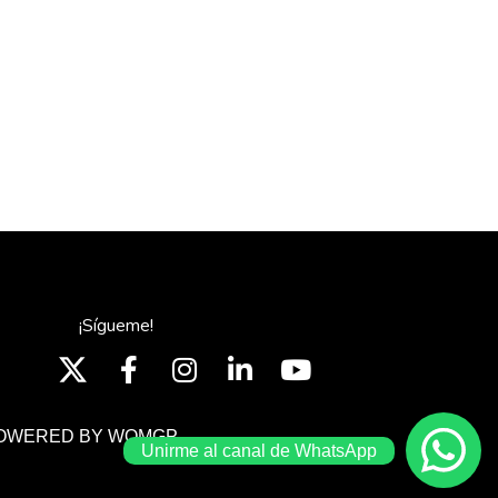
¡Sígueme!
OWERED BY WOMGP
Unirme al canal de WhatsApp