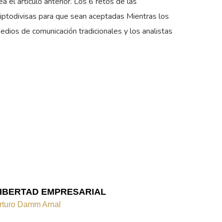
ea el artículo anterior. Los 6 retos de las
riptodivisas para que sean aceptadas Mientras los
edios de comunicación tradicionales y los analistas
IBERTAD EMPRESARIAL
rturo Damm Arnal