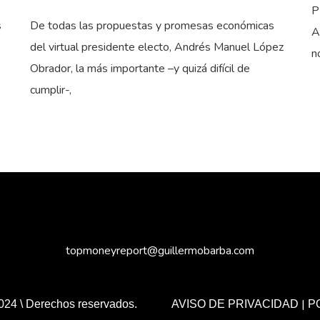
P
s
De todas las propuestas y promesas económicas
A
del virtual presidente electo, Andrés Manuel López
n
Obrador, la más importante –y quizá difícil de
cumplir-,
topmoneyreport@guillermobarba.com
|
024 \ Derechos reservados.
AVISO DE PRIVACIDAD
P