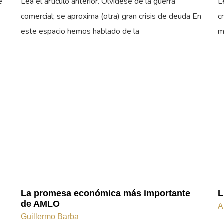
e
Lea el artículo anterior. Olvídese de la guerra
L
comercial; se aproxima (otra) gran crisis de deuda En
c
este espacio hemos hablado de la
m
La promesa económica más importante
L
de AMLO
A
Guillermo Barba