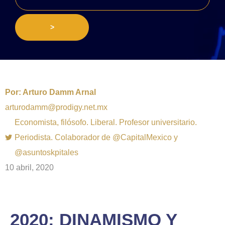
>
Por:
Arturo Damm Arnal
arturodamm@prodigy.net.mx
Economista, filósofo. Liberal. Profesor universitario.
Periodista. Colaborador de @CapitalMexico y
@asuntoskpitales
10 abril, 2020
2020: DINAMISMO Y