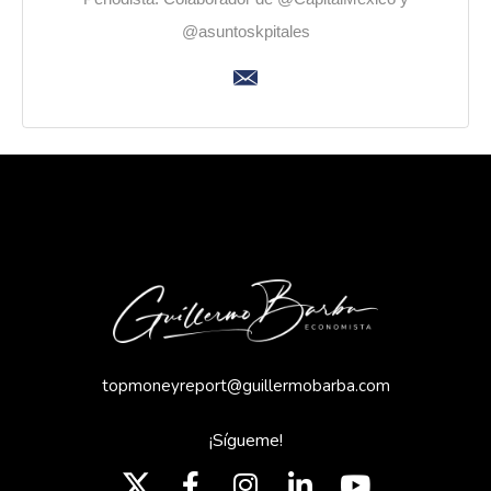
@asuntoskpitales
topmoneyreport@guillermobarba.com
¡Sígueme!