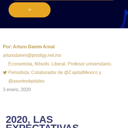
>
Por:
Arturo Damm Arnal
arturodamm@prodigy.net.mx
Economista, filósofo. Liberal. Profesor universitario.
Periodista. Colaborador de @CapitalMexico y
@asuntoskpitales
3 enero, 2020
2020, LAS
EXPECTATIVAS