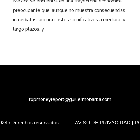
México se encuentra en una trayectoria económica
o
preocupante que, aunque no muestra consecuencias
inmediatas, augura costos significativos a mediano y
largo plazos, y
topmoneyreport@guillermobarba.com
|
024 \ Derechos reservados.
AVISO DE PRIVACIDAD
P