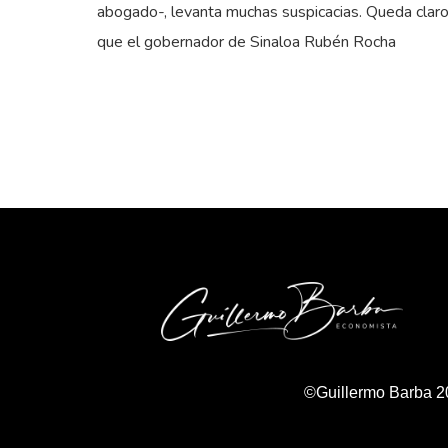
abogado-, levanta muchas suspicacias. Queda clar
que el gobernador de Sinaloa Rubén Rocha
©Guillermo Barba 2