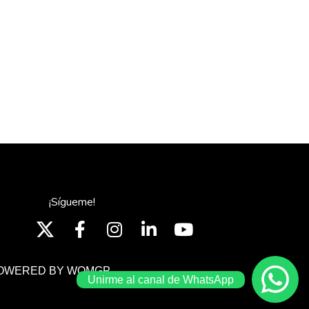
¡Sígueme!
OWERED BY WOMGP
Unirme al canal de WhatsApp