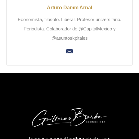
Arturo Damm Arnal
Economista, filósofo. Liberal. Profesor universitario.
Periodista. Colaborador de @CapitalMexico y
@asuntoskpitales
topmoneyreport@guillermobarba.com