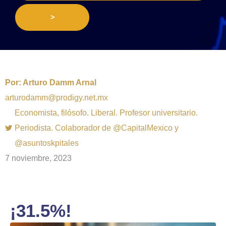
>
Por:
Arturo Damm Arnal
arturodamm@prodigy.net.mx
Economista, filósofo. Liberal. Profesor universitario.
Periodista. Colaborador de @CapitalMexico y
@asuntoskpitales
7 noviembre, 2023
¡31.5%!