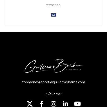
retroceso.
topmoneyreport@guillermobarba.com
¡Sígueme!