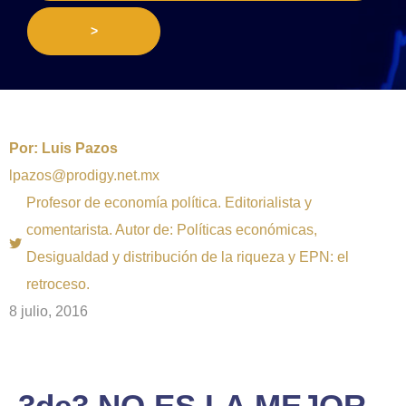
>
Por:
Luis Pazos
lpazos@prodigy.net.mx
Profesor de economía política. Editorialista y
comentarista. Autor de: Políticas económicas,
Desigualdad y distribución de la riqueza y EPN: el
retroceso.
8 julio, 2016
3de3 NO ES LA MEJOR