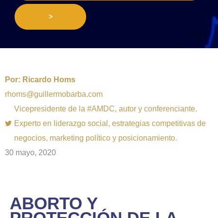
>
Por:
Ricardo Homs
rhoms@guillermobarba.com
Vicepresidente de la #AMDC, autor y conferenciante.
Experto en liderazgo social, estrategias competitivas de
negocios, marketing político y posicionamiento.
30 mayo, 2020
ABORTO Y
PROTECCIÓN DE LA