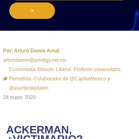
>
Por:
Arturo Damm Arnal
arturodamm@prodigy.net.mx
Economista, filósofo. Liberal. Profesor universitario.
Periodista. Colaborador de @CapitalMexico y
@asuntoskpitales
28 mayo, 2020
ACKERMAN,
¿VICTIMARIO?