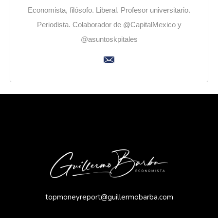
Economista, filósofo. Liberal. Profesor universitario.
Periodista. Colaborador de @CapitalMexico y
@asuntoskpitales
topmoneyreport@guillermobarba.com