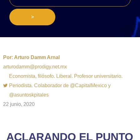
>
Por:
Arturo Damm Arnal
arturodamm@prodigy.net.mx
Economista, filósofo. Liberal. Profesor universitario.
Periodista. Colaborador de @CapitalMexico y
@asuntoskpitales
22 junio, 2020
ACLARANDO EL PUNTO