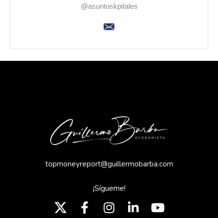
@asuntoskpitales
topmoneyreport@guillermobarba.com
¡Sígueme!