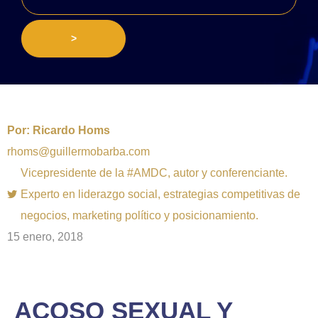
>
Por:
Ricardo Homs
rhoms@guillermobarba.com
Vicepresidente de la #AMDC, autor y conferenciante.
Experto en liderazgo social, estrategias competitivas de
negocios, marketing político y posicionamiento.
15 enero, 2018
ACOSO SEXUAL Y