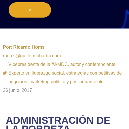
>
Por:
Ricardo Homs
rhoms@guillermobarba.com
Vicepresidente de la #AMDC, autor y conferenciante.
Experto en liderazgo social, estrategias competitivas de
negocios, marketing político y posicionamiento.
26 junio, 2017
ADMINISTRACIÓN DE
LA POBREZA