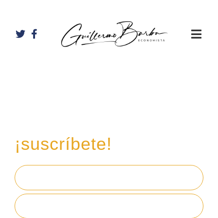
Recibe mi boletín de
inversiones
en tu email,
¡suscríbete!