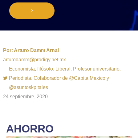
>
Por:
Arturo Damm Arnal
arturodamm@prodigy.net.mx
Economista, filósofo. Liberal. Profesor universitario.
Periodista. Colaborador de @CapitalMexico y
@asuntoskpitales
24 septiembre, 2020
AHORRO