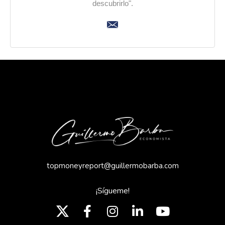
descubrirlo".
topmoneyreport@guillermobarba.com
¡Sígueme!