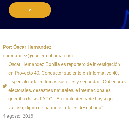
>
Por:
Óscar Hernández
ohernandez@guillermobarba.com
Óscar Hernández Bonilla es reportero de investigación
en Proyecto 40. Conductor suplente en Informativo 40.
Especializado en temas sociales y seguridad. Coberturas
electorales, desastres naturales, e internacionales:
guerrilla de las FARC. "En cualquier parte hay algo
valioso, digno de narrar; el reto es descubrirlo".
4 agosto, 2016