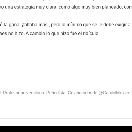
omo una estrategia muy clara, como algo muy bien planeado, co
 la gana, ¡faltaba más!, pero lo mínimo que se le debe exigir a
s no hizo. A cambio lo que hizo fue el ridículo.
al. Profesor universitario. Periodista. Colaborador de @CapitalMexic