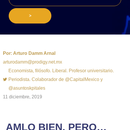
>
Por:
Arturo Damm Arnal
arturodamm@prodigy.net.mx
Economista, filósofo. Liberal. Profesor universitario.
Periodista. Colaborador de @CapitalMexico y
@asuntoskpitales
11 diciembre, 2019
AMLO BIEN, PERO…