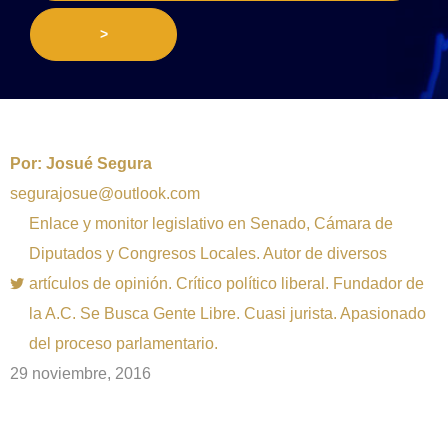
>
Por:
Josué Segura
segurajosue@outlook.com
Enlace y monitor legislativo en Senado, Cámara de
Diputados y Congresos Locales. Autor de diversos
artículos de opinión. Crítico político liberal. Fundador de
la A.C. Se Busca Gente Libre. Cuasi jurista. Apasionado
del proceso parlamentario.
29 noviembre, 2016