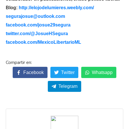
Blog:
http://elojodelumieres.weebly.com/
segurajosue@outlook.com
facebook.com/josue29segura
twitter.com/@JosueHSegura
facebook.com/MexicoLibertarioML
Facebook
Twitter
Whatsapp
Telegram