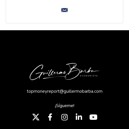
topmoneyreport@guillermobarba.com
¡Sígueme!