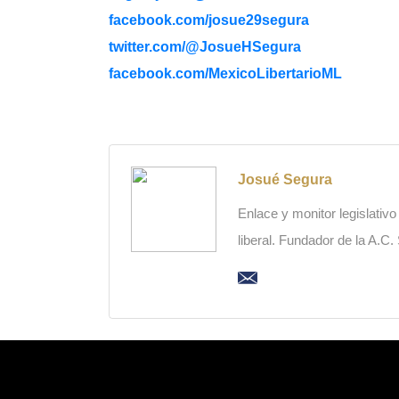
facebook.com/josue29segura
twitter.com/@JosueHSegura
facebook.com/MexicoLibertarioML
Josué Segura
Enlace y monitor legislativ
liberal. Fundador de la A.C