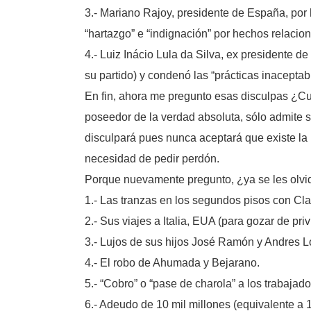
3.- Mariano Rajoy, presidente de España, por
“hartazgo” e “indignación” por hechos relacio
4.- Luiz Inácio Lula da Silva, ex presidente de
su partido) y condenó las “prácticas inaceptab
En fin, ahora me pregunto esas disculpas ¿C
poseedor de la verdad absoluta, sólo admite s
disculpará pues nunca aceptará que existe la p
necesidad de pedir perdón.
Porque nuevamente pregunto, ¿ya se les olv
1.- Las tranzas en los segundos pisos con Cl
2.- Sus viajes a Italia, EUA (para gozar de pri
3.- Lujos de sus hijos José Ramón y Andres Ló
4.- El robo de Ahumada y Bejarano.
5.- “Cobro” o “pase de charola” a los trabajad
6.- Adeudo de 10 mil millones (equivalente a