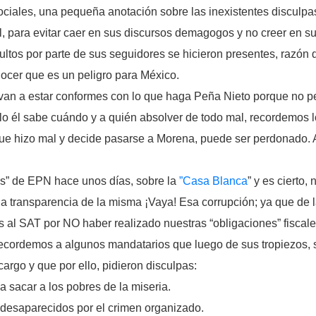
ciales, una pequeña anotación sobre las inexistentes disculpas
a él, para evitar caer en sus discursos demagogos y no creer en s
sultos por parte de sus seguidores se hicieron presentes, razón
cer que es un peligro para México.
 van a estar conformes con lo que haga Peña Nieto porque no 
ólo él sabe cuándo y a quién absolver de todo mal, recordemos 
 que hizo mal y decide pasarse a Morena, puede ser perdonado. 
s” de ‪‎EPN hace unos días, sobre la
‪”Casa Blanca
” y es cierto,
la transparencia de la misma ¡Vaya! Esa corrupción; ya que de l
 al ‪‎SAT por NO haber realizado nuestras “obligaciones” fiscale
ecordemos a algunos mandatarios que luego de sus tropiezos, s
argo y que por ello, pidieron disculpas:
a sacar a los pobres de la miseria.
 desaparecidos por el crimen organizado.