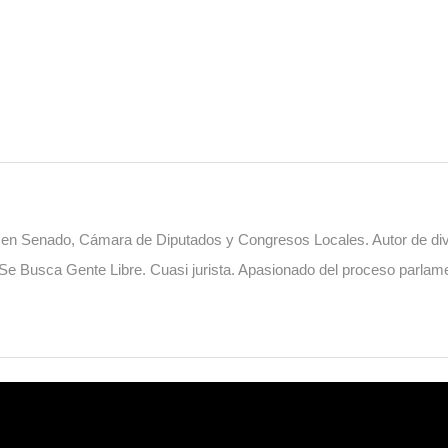
o en Senado, Cámara de Diputados y Congresos Locales. Autor de diver
. Se Busca Gente Libre. Cuasi jurista. Apasionado del proceso parlame