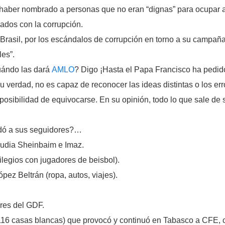
 haber nombrado a personas que no eran “dignas” para ocupar 
nados con la corrupción.
 Brasil, por los escándalos de corrupción en torno a su campaña q
les”.
uándo las dará
‪AMLO
? Digo ¡Hasta el Papa Francisco ha pedido
u verdad, no es capaz de reconocer las ideas distintas o los er
osibilidad de equivocarse. En su opinión, todo lo que sale de s
idó a sus seguidores?…
audia Sheinbaim e Imaz.
vilegios con jugadores de beisbol).
pez Beltrán (ropa, autos, viajes).
ores del GDF.
 116 casas blancas) que provocó y continuó en Tabasco a CFE, 