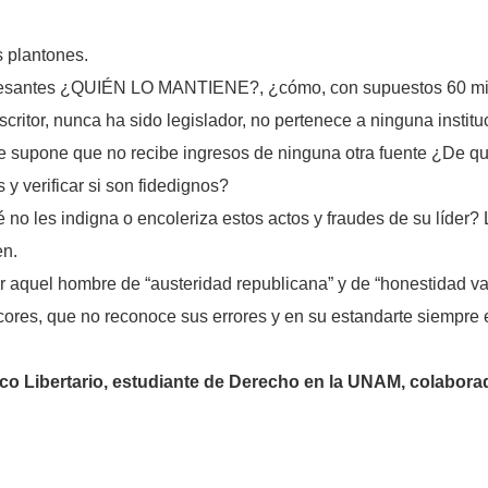
 plantones.
eresantes ¿QUIÉN LO MANTIENE?, ¿cómo, con supuestos 60 mi
ritor, nunca ha sido legislador, no pertenece a ninguna instit
e supone que no recibe ingresos de ninguna otra fuente ¿De q
y verificar si son fidedignos?
 no les indigna o encoleriza estos actos y fraudes de su líder?
en.
uel hombre de “austeridad republicana” y de “honestidad valie
cores, que no reconoce sus errores y en su estandarte siempre e
 Libertario, estudiante de Derecho en la UNAM, colaborador