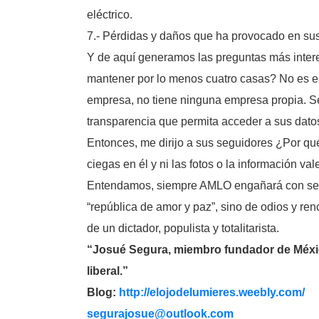
eléctrico.
7.- Pérdidas y daños que ha provocado en sus
Y de aquí generamos las preguntas más int
mantener por lo menos cuatro casas? No es esc
empresa, no tiene ninguna empresa propia. S
transparencia que permita acceder a sus datos 
Entonces, me dirijo a sus seguidores ¿Por qué
ciegas en él y ni las fotos o la información val
Entendamos, siempre AMLO engañará con ser aq
“república de amor y paz”, sino de odios y ren
de un dictador, populista y totalitarista.
“Josué Segura, miembro fundador de México
liberal.”
Blog:
http://elojodelumieres.weebly.com/
segurajosue@outlook.com