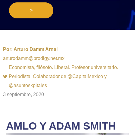
>
Por:
Arturo Damm Arnal
arturodamm@prodigy.net.mx
Economista, filósofo. Liberal. Profesor universitario.
Periodista. Colaborador de @CapitalMexico y
@asuntoskpitales
3 septiembre, 2020
AMLO Y ADAM SMITH