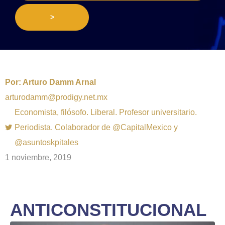
>
Por:
Arturo Damm Arnal
arturodamm@prodigy.net.mx
Economista, filósofo. Liberal. Profesor universitario.
Periodista. Colaborador de @CapitalMexico y
@asuntoskpitales
1 noviembre, 2019
ANTICONSTITUCIONAL