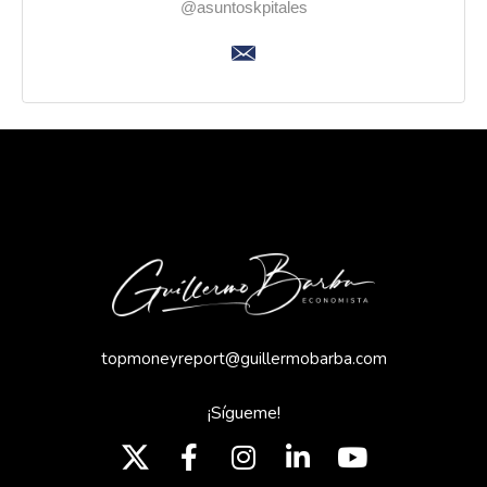
@asuntoskpitales
topmoneyreport@guillermobarba.com
¡Sígueme!