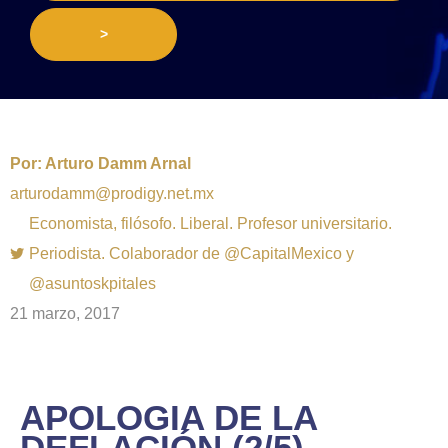
>
Por:
Arturo Damm Arnal
arturodamm@prodigy.net.mx
Economista, filósofo. Liberal. Profesor universitario.
Periodista. Colaborador de @CapitalMexico y
@asuntoskpitales
21 marzo, 2017
APOLOGIA DE LA
DEFLACIÓN (2/5)