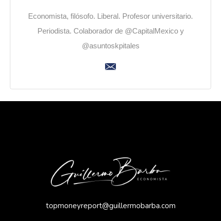
Economista, filósofo. Liberal. Profesor universitario.
Periodista. Colaborador de @CapitalMexico y
@asuntoskpitales
topmoneyreport@guillermobarba.com