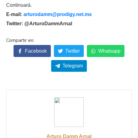
Continuará.
E-mail:
arturodamm@prodigy.net.mx
Twitter: @ArturoDammArnal
Facebook
Twitter
Whatsapp
Telegram
Arturo Damm Arnal