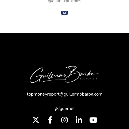
@asuntoskpitales
topmoneyreport@guillermobarba.com
¡Sígueme!