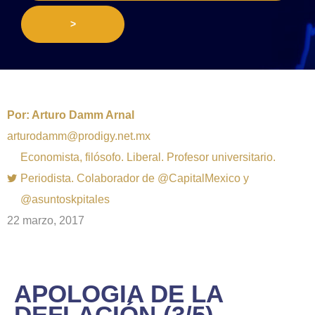
>
Por:
Arturo Damm Arnal
arturodamm@prodigy.net.mx
Economista, filósofo. Liberal. Profesor universitario.
Periodista. Colaborador de @CapitalMexico y
@asuntoskpitales
22 marzo, 2017
APOLOGIA DE LA
DEFLACIÓN (3/5)