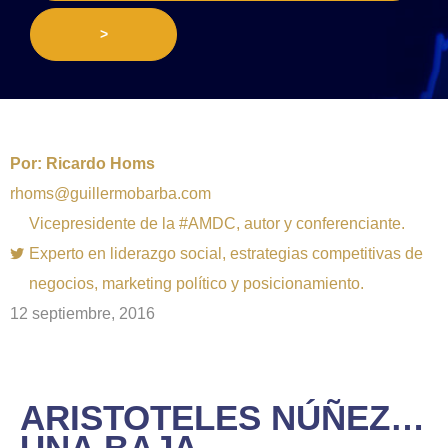
>
Por:
Ricardo Homs
rhoms@guillermobarba.com
Vicepresidente de la #AMDC, autor y conferenciante.
Experto en liderazgo social, estrategias competitivas de
negocios, marketing político y posicionamiento.
12 septiembre, 2016
ARISTOTELES NÚÑEZ…
UNA BAJA