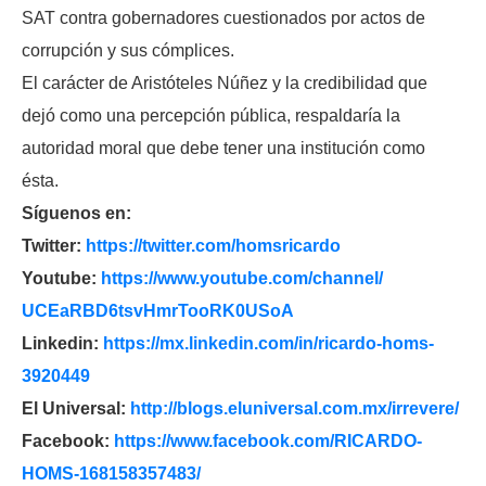
SAT contra gobernadores cuestionados por actos de
corrupción y sus cómplices.
El carácter de Aristóteles Núñez y la credibilidad que
dejó como una percepción pública, respaldaría la
autoridad moral que debe tener una institución como
ésta.
Síguenos en:
Twitter:
https://twitter.com/
homsricardo
Youtube:
https://www.youtube.com/
channel/
UCEaRBD6tsvHmrTooRK0USoA
Linkedin:
https://mx.linkedin.com/in/
ricardo-homs-
3920449
El Universal:
http://blogs.eluniversal.com.
mx/irrevere/
Facebook:
https://www.facebook.com/
RICARDO-
HOMS-168158357483/