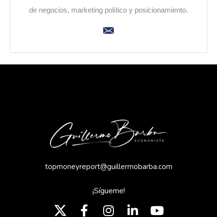
de negocios, marketing político y posicionamiento.
topmoneyreport@guillermobarba.com
¡Sígueme!