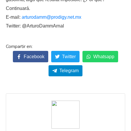
Continuará.
E-mail:
arturodamm@prodigy.net.mx
Twitter: @ArturoDammArnal
Facebook
Twitter
Whatsapp
Telegram