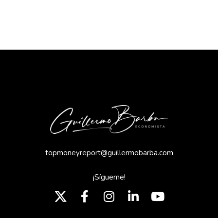
topmoneyreport@guillermobarba.com
¡Sígueme!