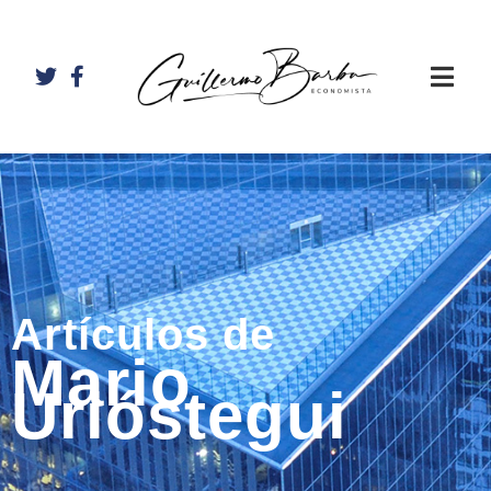
Artículos de
Mario
Urióstegui