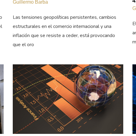
4
Guillermo Barba
G
o
Las tensiones geopolíticas persistentes, cambios
E
el
estructurales en el comercio internacional y una
a
inflación que se resiste a ceder, está provocando
m
que el oro