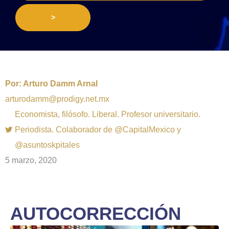
>
Por:
Arturo Damm Arnal
arturodamm@prodigy.net.mx
Economista, filósofo. Liberal. Profesor universitario.
Periodista. Colaborador de @CapitalMexico y
@asuntoskpitales
5 marzo, 2020
AUTOCORRECCIÓN