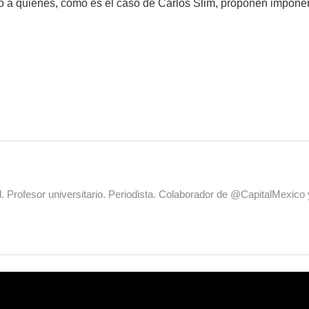
aso a quienes, como es el caso de Carlos Slim, proponen impone
al. Profesor universitario. Periodista. Colaborador de @CapitalMexic