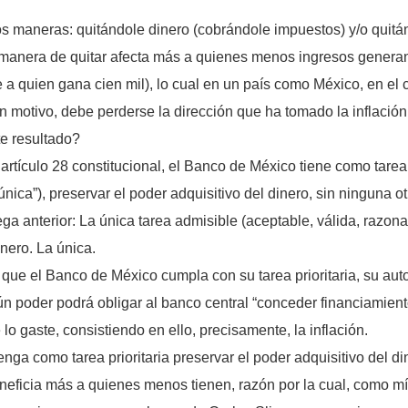
s maneras: quitándole dinero (cobrándole impuestos) y/o quitán
a manera de quitar afecta más a quienes menos ingresos generan
 a quien gana cien mil), lo cual en un país como México, en el c
ún motivo, debe perderse la dirección que ha tomado la inflación:
e resultado?
rtículo 28 constitucional, el Banco de México tiene como tarea pr
ica”), preservar el poder adquisitivo del dinero, sin ninguna o
ga anterior: La única tarea admisible (aceptable, válida, razonab
inero. La única.
 que el Banco de México cumpla con su tarea prioritaria, su au
ún poder podrá obligar al banco central “conceder financiamient
lo gaste, consistiendo en ello, precisamente, la inflación.
nga como tarea prioritaria preservar el poder adquisitivo del d
beneficia más a quienes menos tienen, razón por la cual, como m