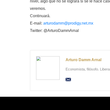
nivel, algo que no se logrará si se le hace c
veremos.
Continuará.
E-mail:
arturodamm@prodigy.net.mx
Twitter: @ArturoDammArnal
Arturo Damm Arnal
Economista, filósofo. Liber