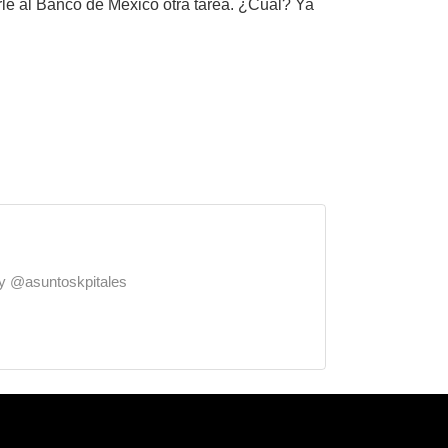
rle al Banco de México otra tarea. ¿Cuál? Ya
o y @asuntoskpitales