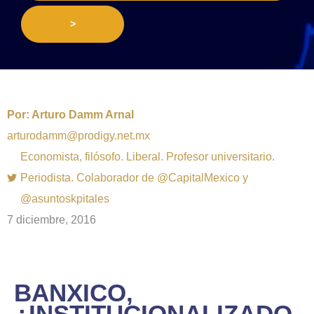
>
Por:
Arturo Damm Arnal
arturodamm@prodigy.net.mx
Economista, filósofo. Liberal. Profesor universitario.
Periodista. Colaborador de @CapitalMexico y
@asuntoskpitales
7 diciembre, 2016
BANXICO,
¿INSTITUCIONALIZADO