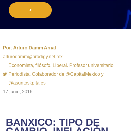
>
Por:
Arturo Damm Arnal
arturodamm@prodigy.net.mx
Economista, filósofo. Liberal. Profesor universitario.
Periodista. Colaborador de @CapitalMexico y
@asuntoskpitales
17 junio, 2016
BANXICO: TIPO DE
CAMBIO, INFLACIÓN,