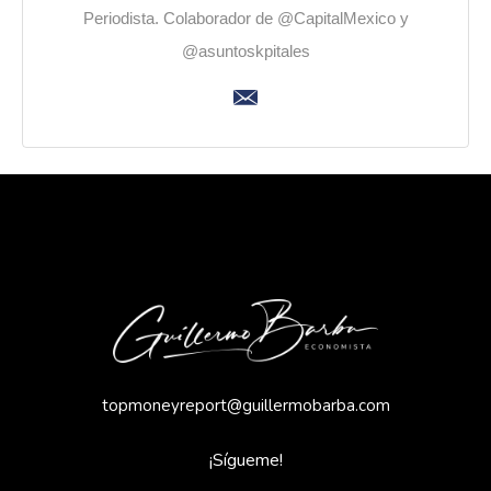
Periodista. Colaborador de @CapitalMexico y
@asuntoskpitales
topmoneyreport@guillermobarba.com
¡Sígueme!