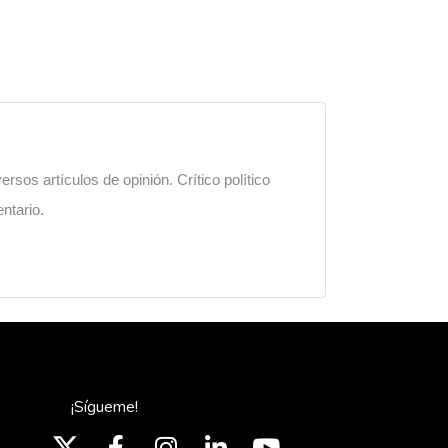
sos artículos de opinión. Crítico político
ntario.
¡Sígueme!