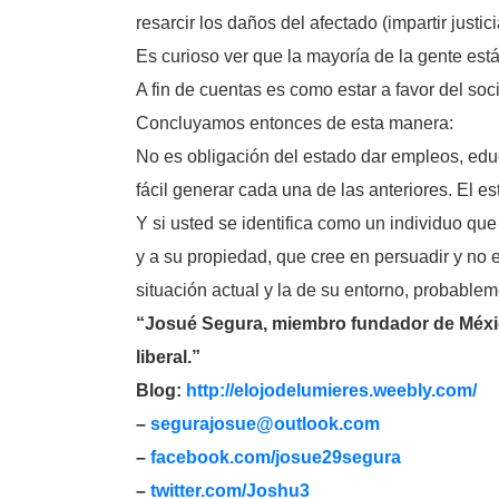
resarcir los daños del afectado (impartir justici
Es curioso ver que la mayoría de la gente está
A fin de cuentas es como estar a favor del soc
Concluyamos entonces de esta manera:
No es obligación del estado dar empleos, educ
fácil generar cada una de las anteriores. El e
Y si usted se identifica como un individuo que
y a su propiedad, que cree en persuadir y no e
situación actual y la de su entorno, probablem
“Josué Segura, miembro fundador de México
liberal.”
Blog:
http://elojodelumieres.weebly.com/
–
segurajosue@outlook.com
–
facebook.com/josue29segura
–
twitter.com/Joshu3