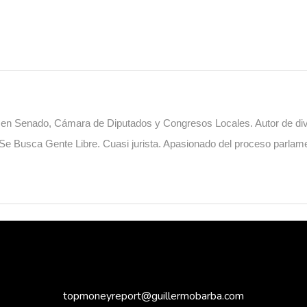
o en Senado, Cámara de Diputados y Congresos Locales. Autor de diver
. Se Busca Gente Libre. Cuasi jurista. Apasionado del proceso parlame
topmoneyreport@guillermobarba.com