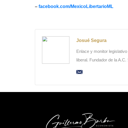
–
facebook.com/MexicoLibertarioML
Josué Segura
Enlace y monitor legislativ
liberal. Fundador de la A.C