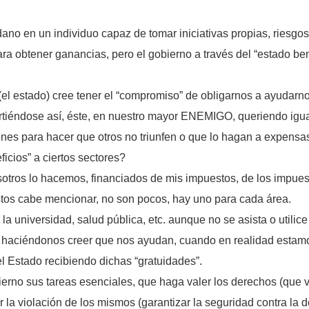
dano en un individuo capaz de tomar iniciativas propias, riesgo
a obtener ganancias, pero el gobierno a través del “estado bene
l estado) cree tener el “compromiso” de obligarnos a ayudarnos 
irtiéndose así, éste, en nuestro mayor ENEMIGO, queriendo ig
nes para hacer que otros no triunfen o que lo hagan a expensas
icios” a ciertos sectores?
otros lo hacemos, financiados de mis impuestos, de los impuest
estos cabe mencionar, no son pocos, hay uno para cada área.
 la universidad, salud pública, etc. aunque no se asista o utili
os haciéndonos creer que nos ayudan, cuando en realidad estamo
l Estado recibiendo dichas “gratuidades”.
rno sus tareas esenciales, que haga valer los derechos (que vu
la violación de los mismos (garantizar la seguridad contra la deli