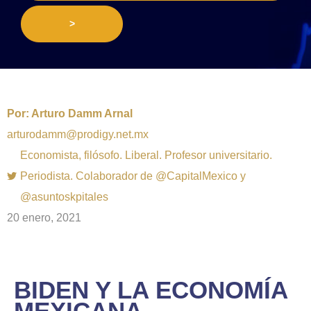
>
Por:
Arturo Damm Arnal
arturodamm@prodigy.net.mx
Economista, filósofo. Liberal. Profesor universitario.
Periodista. Colaborador de @CapitalMexico y
@asuntoskpitales
20 enero, 2021
BIDEN Y LA ECONOMÍA
MEXICANA