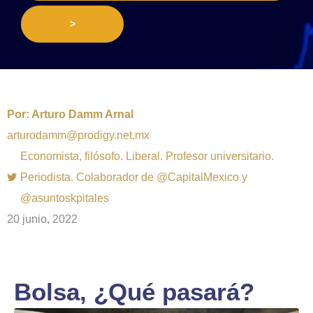
>
Por:
Arturo Damm Arnal
arturodamm@prodigy.net.mx
Economista, filósofo. Liberal. Profesor universitario.
Periodista. Colaborador de @CapitalMexico y
@asuntoskpitales
20 junio, 2022
Bolsa, ¿Qué pasará?