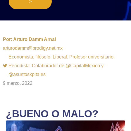
>
Por:
Arturo Damm Arnal
arturodamm@prodigy.net.mx
Economista, filósofo. Liberal. Profesor universitario.
Periodista. Colaborador de @CapitalMexico y
@asuntoskpitales
9 marzo, 2022
¿BUENO O MALO?