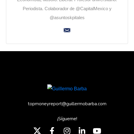
Periodista. Colaborador de @CapitalMexico y
@asuntoskpitales
topmoneyreport@guillermobarba.com
¡Sígueme!