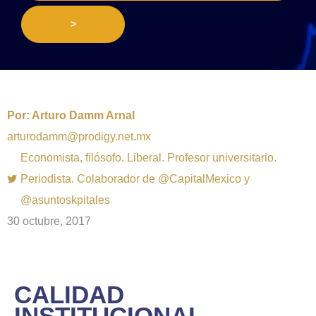
>
Por:
Arturo Damm Arnal
arturodamm@prodigy.net.mx
Economista, filósofo. Liberal. Profesor universitario.
Periodista. Colaborador de @CapitalMexico y
@asuntoskpitales
30 octubre, 2017
CALIDAD
INSTITUCIONAL