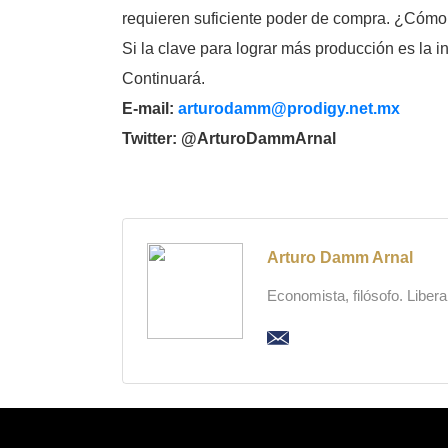
requieren suficiente poder de compra. ¿Cómo
Si la clave para lograr más producción es la i
Continuará.
E-mail:
arturodamm@prodigy.net.mx
Twitter: @ArturoDammArnal
Arturo Damm Arnal
Economista, filósofo. Liber