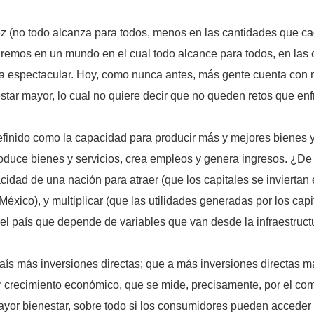
 (no todo alcanza para todos, menos en las cantidades que ca
emos en un mundo en el cual todo alcance para todos, en las c
a espectacular. Hoy, como nunca antes, más gente cuenta con 
tar mayor, lo cual no quiere decir que no queden retos que enfr
efinido como la capacidad para producir más y mejores bienes 
roduce bienes y servicios, crea empleos y genera ingresos. ¿D
cidad de una nación para atraer (que los capitales se inviertan 
éxico), y multiplicar (que las utilidades generadas por los capi
del país que depende de variables que van desde la infraestruct
ís más inversiones directas; que a más inversiones directas m
 crecimiento económico, que se mide, precisamente, por el com
ayor bienestar, sobre todo si los consumidores pueden acceder a