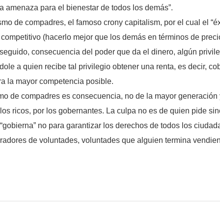
na amenaza para el bienestar de todos los demás”.
smo de compadres, el famoso crony capitalism, por el cual el “é
ompetitivo (hacerlo mejor que los demás en términos de precio
seguido, consecuencia del poder que da el dinero, algún privi
dole a quien recibe tal privilegio obtener una renta, es decir, co
ra la mayor competencia posible.
ismo de compadres es consecuencia, no de la mayor generación 
a los ricos, por los gobernantes. La culpa no es de quien pide s
gobierna” no para garantizar los derechos de todos los ciudada
radores de voluntades, voluntades que alguien termina vendie