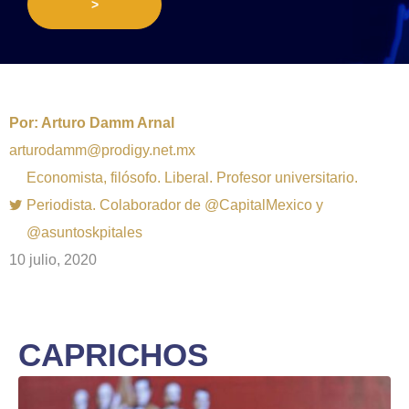
>
Por:
Arturo Damm Arnal
arturodamm@prodigy.net.mx
Economista, filósofo. Liberal. Profesor universitario.
Periodista. Colaborador de @CapitalMexico y
@asuntoskpitales
10 julio, 2020
CAPRICHOS