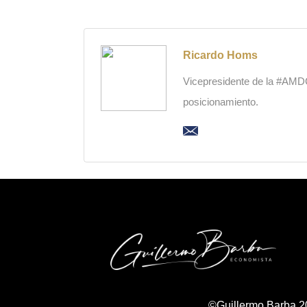
Ricardo Homs
Vicepresidente de la #AMDC,
posicionamiento.
©Guillermo Barba 2