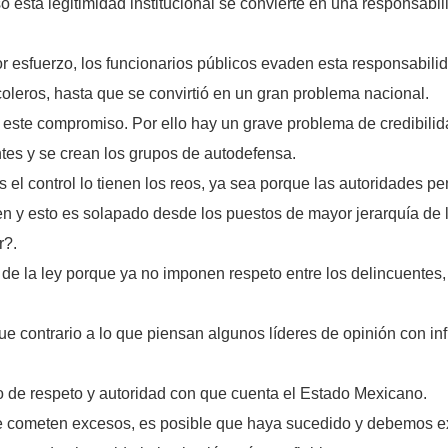
uso esta legitimidad institucional se convierte en una responsabi
 esfuerzo, los funcionarios públicos evaden esta responsabilid
leros, hasta que se convirtió en un gran problema nacional.
este compromiso. Por ello hay un grave problema de credibilidad 
ntes y se crean los grupos de autodefensa.
el control lo tienen los reos, ya sea porque las autoridades pe
en y esto es solapado desde los puestos de mayor jerarquía de 
r?.
o de la ley porque ya no imponen respeto entre los delincuentes,
ue contrario a lo que piensan algunos líderes de opinión con infl
o de respeto y autoridad con que cuenta el Estado Mexicano.
 cometen excesos, es posible que haya sucedido y debemos exig