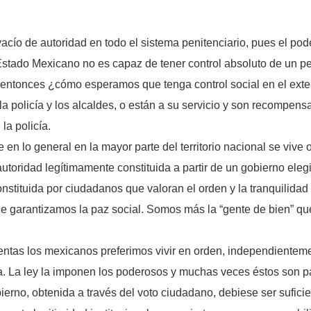
ío de autoridad en todo el sistema penitenciario, pues el poder
l Estado Mexicano no es capaz de tener control absoluto de u
entonces ¿cómo esperamos que tenga control social en el exterio
 la policía y los alcaldes, o están a su servicio y son recompe
 la policía.
n lo general en la mayor parte del territorio nacional se vive
utoridad legítimamente constituida a partir de un gobierno eleg
stituida por ciudadanos que valoran el orden y la tranquilidad 
e garantizamos la paz social. Somos más la “gente de bien” que
uentas los mexicanos preferimos vivir en orden, independientem
elva. La ley la imponen los poderosos y muchas veces éstos son p
ierno, obtenida a través del voto ciudadano, debiese ser sufici