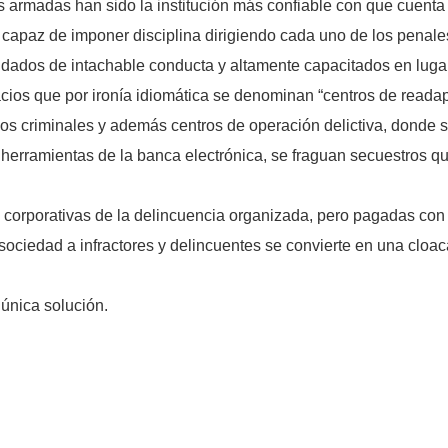
zas armadas han sido la institución más confiable con que cuenta 
 capaz de imponer disciplina dirigiendo cada uno de los penales
soldados de intachable conducta y altamente capacitados en luga
ios que por ironía idiomática se denominan “centros de readapt
 los criminales y además centros de operación delictiva, donde s
as herramientas de la banca electrónica, se fraguan secuestros 
s corporativas de la delincuencia organizada, pero pagadas con
ciedad a infractores y delincuentes se convierte en una cloaca,
 única solución.