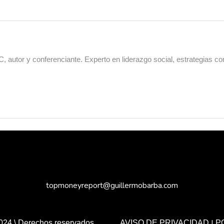
 autor y conferenciante. Experto en liderazgo social, estrategias co
topmoneyreport@guillermobarba.com
|
024 \ Derechos reservados.
AVISO DE PRIVACIDAD
P