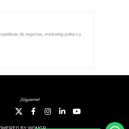
mpetitivas de negocios, marketing político y
¡Sígueme!
OWERED BY WOMGP