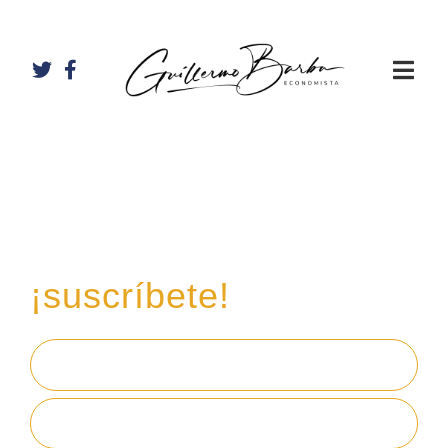
Recibe mi boletín de
inversiones
en tu email,
¡suscríbete!