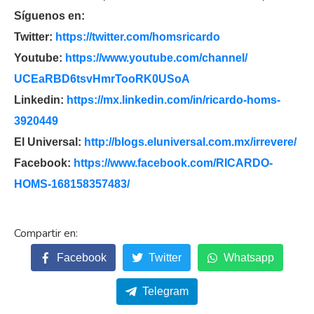
Síguenos en:
Twitter:
https://twitter.com/
homsricardo
Youtube:
https://www.youtube.com/
channel/
UCEaRBD6tsvHmrTooRK0USoA
Linkedin:
https://mx.linkedin.com/in/
ricardo-homs-
3920449
El Universal:
http://blogs.eluniversal.com.
mx/irrevere/
Facebook:
https://www.facebook.com/
RICARDO-
HOMS-168158357483/
Facebook
Twitter
Whatsapp
Telegram