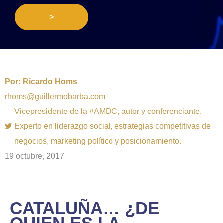
>
Por:
Ricardo Homs
rhoms@guillermobarba.com
Vicepresidente de la #AMDC, autor y conferenciante.
Experto en liderazgo social, estrategias competitivas de
negocios, marketing político y posicionamiento.
19 octubre, 2017
CATALUÑA… ¿DE
QUIEN ES LA