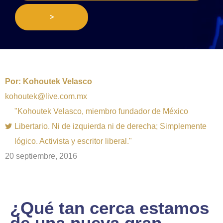
>
Por:
Kohoutek Velasco
kohoutek@live.com.mx
"Kohoutek Velasco, miembro fundador de México
Libertario. Ni de izquierda ni de derecha; Simplemente
lógico. Activista y escritor liberal."
20 septiembre, 2016
¿Qué tan cerca estamos
de una nueva gran