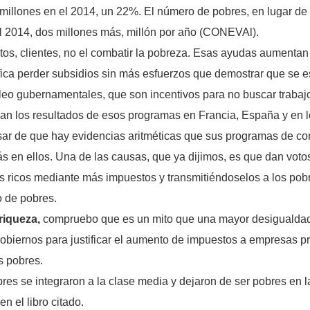
millones en el 2014, un 22%. El número de pobres, en lugar de
el 2014, dos millones más, millón por año (CONEVAl).
s, clientes, no el combatir la pobreza. Esas ayudas aumentan 
ifica perder subsidios sin más esfuerzos que demostrar que se e
 gubernamentales, que son incentivos para no buscar trabajo 
n los resultados de esos programas en Francia, España y en 
sar de que hay evidencias aritméticas que sus programas de c
en ellos. Una de las causas, que ya dijimos, es que dan votos a
s ricos mediante más impuestos y transmitiéndoselos a los po
o de pobres.
 riqueza,
compruebo que es un mito que una mayor desigualdad
gobiernos para justificar el aumento de impuestos a empresas p
s pobres.
es se integraron a la clase media y dejaron de ser pobres en 
 el libro citado.